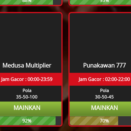
88%
95%
Medusa Multiplier
Punakawan 777
Jam Gacor : 00:00-23:59
Jam Gacor : 02:00-22:00
Pola
Pola
35-50-100
30-50-45
MAINKAN
MAINKAN
92%
70%