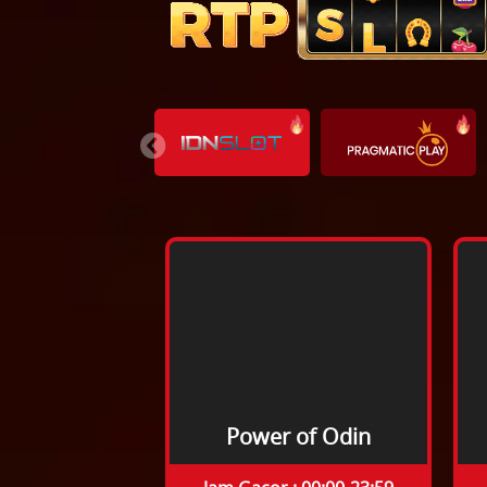
Power of Odin