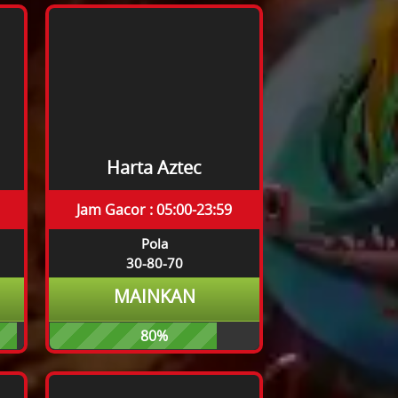
Harta Aztec
Jam Gacor : 05:00-23:59
Pola
30-80-70
MAINKAN
80%