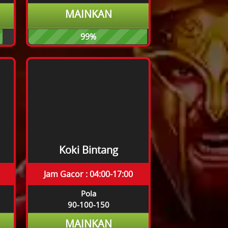
MAINKAN
99%
Koki Bintang
Jam Gacor : 04:00-17:00
Pola
90-100-150
MAINKAN