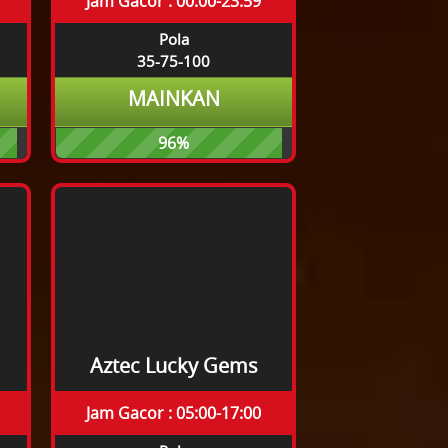
Jam Gacor : 00:00-23:59
Pola
35-75-100
MAINKAN
96%
Aztec Lucky Gems
Jam Gacor : 05:00-17:00