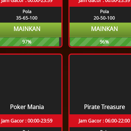
Jam Gacor : 00:00-23:59
Jam Gacor : 00:00-23:59
Pola
Pola
35-65-100
20-50-100
MAINKAN
MAINKAN
97%
96%
Poker Mania
Pirate Treasure
Jam Gacor : 00:00-23:59
Jam Gacor : 06:00-22:00